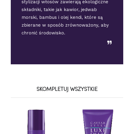
stylizacji włosów zawierają ekologiczne
składniki, takie jak kawior, jedwab
morski, bambus i olej kendi, które są
zbierane w sposób zrównoważony, aby
chronić środowisko.
SKOMPLETUJ WSZYSTKIE