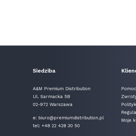
Siedziba
Klien
A&M Premium Distribution
Pomoc 
Ul. Sarmacka 5B
Zwroty
02-972 Warszawa
Polity
Regula
e:
biuro@premiumdistribution.pl
Moje k
tel:
+48 22 428 30 50