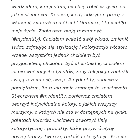
wiedziałem, kim jestem, co chcę robić w życiu, ani
jaki jest mój cel. Dopiero, kiedy odkryłem pracę z
włosami, znalazłem mój cel i kierunek, i to ocaliło
moje życie.
Znalazłem moją tożsamość
(#mydentity). Chciałem wnieść swój wkład, zmienić
świat, zajmując się stylizacją i koloryzacją włosów.
Przede wszystkim jednak chciałem być
przyjacielem, chciałem być #hairbestie, chciałem
inspirować innych stylistów, żeby tak jak ja znaleźli
swoją tożsamość, swoje #mydentity, ponieważ
pamiętałem, ile trudu mnie samego to kosztowało.
Stworzyłem #mydentity, ponieważ chciałem
tworzyć indywidualne kolory, o jakich wszyscy
marzymy, a których nie ma w dostępnych na rynku
paletach kolorów. Chciałem stworzyć linię
kolorystyczną i produkty, które przywróciłyby
naszej branży twórczą radość i ekscytację. Przede