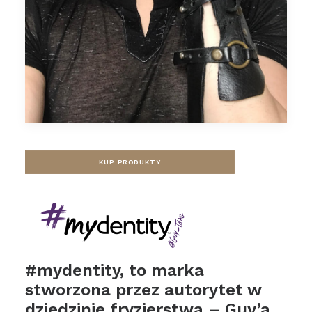
KUP PRODUKTY
#mydentity, to marka
stworzona przez autorytet w
dziedzinie fryzjerstwa – Guy’a