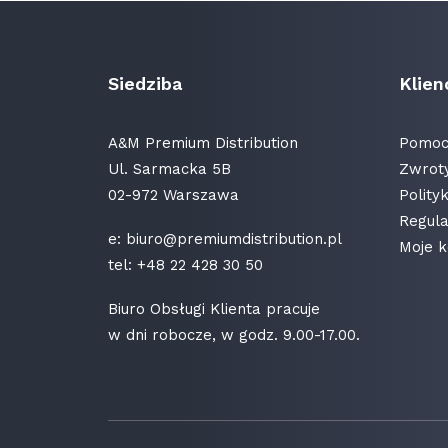
Siedziba
Klien
A&M Premium Distribution
Pomoc 
Ul. Sarmacka 5B
Zwroty
02-972 Warszawa
Polity
Regula
e:
biuro@premiumdistribution.pl
Moje k
tel:
+48 22 428 30 50
Biuro Obsługi Klienta pracuje
w dni robocze, w godz. 9.00-17.00.