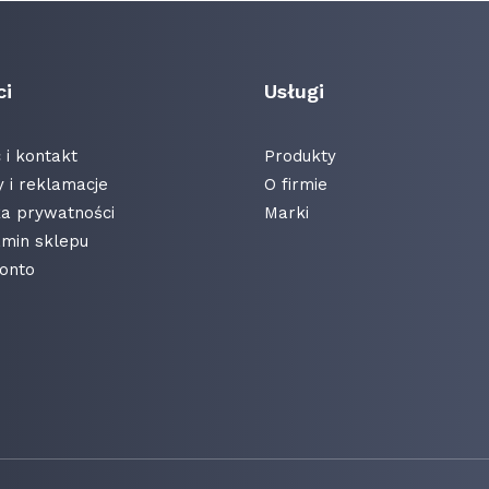
ci
Usługi
i kontakt
Produkty
 i reklamacje
O firmie
ka prywatności
Marki
min sklepu
onto